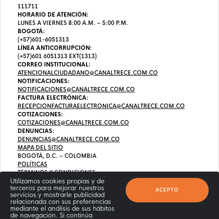
111711
HORARIO DE ATENCIÓN:
LUNES A VIERNES 8:00 A.M. – 5:00 P.M.
BOGOTÁ:
(+57)601-6051313
LÍNEA ANTICORRUPCIÓN:
(+57)601 6051313 EXT(1313)
CORREO INSTITUCIONAL:
ATENCIONALCIUDADANO@CANALTRECE.COM.CO
NOTIFICACIONES:
NOTIFICACIONES@CANALTRECE.COM.CO
FACTURA ELECTRÓNICA:
RECEPCIONFACTURAELECTRONICA@CANALTRECE.COM.CO
COTIZACIONES:
COTIZACIONES@CANALTRECE.COM.CO
DENUNCIAS:
DENUNCIAS@CANALTRECE.COM.CO
MAPA DEL SITIO
BOGOTÁ, D.C. – COLOMBIA
POLÍTICAS
TÉRMINOS Y CONDICIONES
Utilizamos cookies propias y de
terceros para mejorar nuestros
ACEPTO
servicios y mostrarle publicidad
relacionada con sus preferencias
mediante el análisis de sus hábitos
de navegación. Si continúa