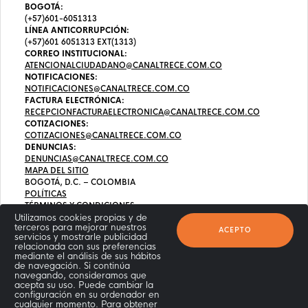
BOGOTÁ:
(+57)601-6051313
LÍNEA ANTICORRUPCIÓN:
(+57)601 6051313 EXT(1313)
CORREO INSTITUCIONAL:
ATENCIONALCIUDADANO@CANALTRECE.COM.CO
NOTIFICACIONES:
NOTIFICACIONES@CANALTRECE.COM.CO
FACTURA ELECTRÓNICA:
RECEPCIONFACTURAELECTRONICA@CANALTRECE.COM.CO
COTIZACIONES:
COTIZACIONES@CANALTRECE.COM.CO
DENUNCIAS:
DENUNCIAS@CANALTRECE.COM.CO
MAPA DEL SITIO
BOGOTÁ, D.C. – COLOMBIA
POLÍTICAS
TÉRMINOS Y CONDICIONES
Utilizamos cookies propias y de
terceros para mejorar nuestros
ACEPTO
servicios y mostrarle publicidad
relacionada con sus preferencias
mediante el análisis de sus hábitos
de navegación. Si continúa
navegando, consideramos que
acepta su uso. Puede cambiar la
configuración en su ordenador en
cualquier momento. Para obtener