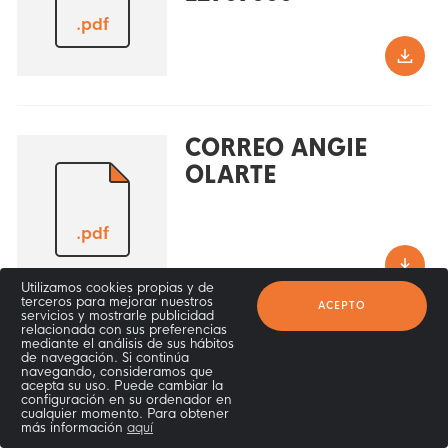
.pdf
CORREO ANGIE
OLARTE
.pdf
Utilizamos cookies propias y de
terceros para mejorar nuestros
ACEPTO
servicios y mostrarle publicidad
relacionada con sus preferencias
mediante el análisis de sus hábitos
CORREO
de navegación. Si continúa
navegando, consideramos que
OBSERVACIÓN 2
acepta su uso. Puede cambiar la
configuración en su ordenador en
cualquier momento. Para obtener
más información
aquí
.pdf