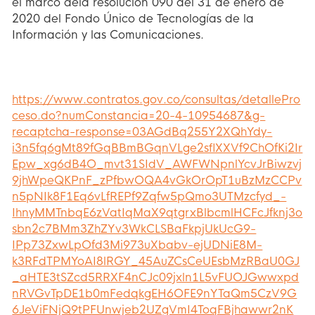
el marco dela resolución 090 del 31 de enero de
2020 del Fondo Único de Tecnologías de la
Información y las Comunicaciones.
https://www.contratos.gov.co/consultas/detallePro
ceso.do?numConstancia=20-4-10954687&g-
recaptcha-response=03AGdBq255Y2XQhYdy-
i3n5fq6gMt89fGqBBmBGqnVLge2sflXXVf9ChOfKi2Ir
Epw_xg6dB4O_mvt31SIdV_AWFWNpnlYcvJrBiwzvj
9jhWpeQKPnF_zPfbwOQA4vGkOrOpT1uBzMzCCPv
n5pNIk8F1Eq6vLfREPf9Zqfw5pQmo3UTMzcfyd_-
IhnyMMTnbqE6zVatIqMaX9qtgrxBlbcmlHCFcJfknj3o
sbn2c7BMm3ZhZYv3WkCLSBaFkpjUkUcG9-
IPp73ZxwLpOfd3Mi973uXbabv-ejUDNiE8M-
k3RFdTPMYoAI8lRGY_45AuZCsCeUEsbMzRBaU0GJ
_aHTE3tSZcd5RRXF4nCJc09jxln1L5vFUOJGwwxpd
nRVGvTpDE1b0mFedqkgEH6OFE9nYTaQm5CzV9G
6JeViFNjQ9tPFUnwjeb2UZgVmI4ToqFBjhawwr2nK