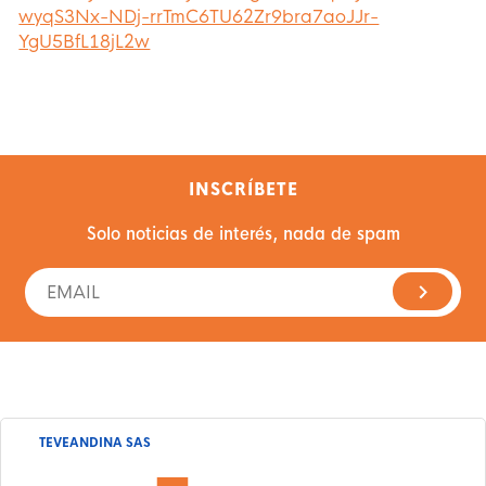
wyqS3Nx-NDj-rrTmC6TU62Zr9bra7aoJJr-
YgU5BfL18jL2w
INSCRÍBETE
Solo noticias de interés, nada de spam
TEVEANDINA SAS