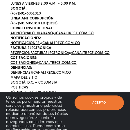
LUNES A VIERNES 8:00 A.M. – 5:00 P.M.
BOGOTÁ:
(+57)601-6051313
LÍNEA ANTICORRUPCIÓN:
(+57)601 6051313 EXT(1313)
CORREO INSTITUCIONAL:
ATENCIONALCIUDADANO@CANALTRECE.COM.CO
NOTIFICACIONES:
NOTIFICACIONES@CANALTRECE.COM.CO
FACTURA ELECTRÓNICA:
RECEPCIONFACTURAELECTRONICA@CANALTRECE.COM.CO
COTIZACIONES:
COTIZACIONES@CANALTRECE.COM.CO
DENUNCIAS:
DENUNCIAS@CANALTRECE.COM.CO
MAPA DEL SITIO
BOGOTÁ, D.C. – COLOMBIA
POLÍTICAS
TÉRMINOS Y CONDICIONES
Utilizamos cookies propias y de
terceros para mejorar nuestros
ACEPTO
servicios y mostrarle publicidad
relacionada con sus preferencias
mediante el análisis de sus hábitos
de navegación. Si continúa
navegando, consideramos que
acepta su uso. Puede cambiar la