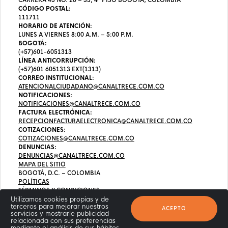
CÓDIGO POSTAL:
111711
HORARIO DE ATENCIÓN:
LUNES A VIERNES 8:00 A.M. – 5:00 P.M.
BOGOTÁ:
(+57)601-6051313
LÍNEA ANTICORRUPCIÓN:
(+57)601 6051313 EXT(1313)
CORREO INSTITUCIONAL:
ATENCIONALCIUDADANO@CANALTRECE.COM.CO
NOTIFICACIONES:
NOTIFICACIONES@CANALTRECE.COM.CO
FACTURA ELECTRÓNICA:
RECEPCIONFACTURAELECTRONICA@CANALTRECE.COM.CO
COTIZACIONES:
COTIZACIONES@CANALTRECE.COM.CO
DENUNCIAS:
DENUNCIAS@CANALTRECE.COM.CO
MAPA DEL SITIO
BOGOTÁ, D.C. – COLOMBIA
POLÍTICAS
TÉRMINOS Y CONDICIONES
Utilizamos cookies propias y de
terceros para mejorar nuestros
ACEPTO
servicios y mostrarle publicidad
relacionada con sus preferencias