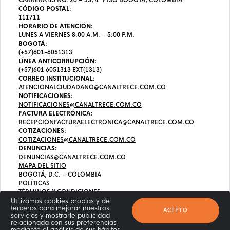
CÓDIGO POSTAL:
111711
HORARIO DE ATENCIÓN:
LUNES A VIERNES 8:00 A.M. – 5:00 P.M.
BOGOTÁ:
(+57)601-6051313
LÍNEA ANTICORRUPCIÓN:
(+57)601 6051313 EXT(1313)
CORREO INSTITUCIONAL:
ATENCIONALCIUDADANO@CANALTRECE.COM.CO
NOTIFICACIONES:
NOTIFICACIONES@CANALTRECE.COM.CO
FACTURA ELECTRÓNICA:
RECEPCIONFACTURAELECTRONICA@CANALTRECE.COM.CO
COTIZACIONES:
COTIZACIONES@CANALTRECE.COM.CO
DENUNCIAS:
DENUNCIAS@CANALTRECE.COM.CO
MAPA DEL SITIO
BOGOTÁ, D.C. – COLOMBIA
POLÍTICAS
TÉRMINOS Y CONDICIONES
Utilizamos cookies propias y de
terceros para mejorar nuestros
ACEPTO
servicios y mostrarle publicidad
relacionada con sus preferencias