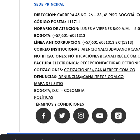
SEDE PRINCIPAL
DIRECCIÓN:
CARRERA 45 NO. 26 – 33, 4º PISO BOGOTÁ,
CÓDIGO POSTAL:
111711
HORARIO DE ATENCIÓN:
LUNES A VIERNES 8:00 A.M. – 5:0
BOGOTÁ:
(+57)601-6051313
LÍNEA ANTICORRUPCIÓN:
(+57)601 6051313 EXT(1313)
CORREO INSTITUCIONAL:
ATENCIONALCIUDADANO@CANA
NOTIFICACIONES:
NOTIFICACIONES@CANALTRECE.COM.
FACTURA ELECTRÓNICA:
RECEPCIONFACTURAELECTRONI
COTIZACIONES:
COTIZACIONES@CANALTRECE.COM.CO
DENUNCIAS:
DENUNCIAS@CANALTRECE.COM.CO
MAPA DEL SITIO
BOGOTÁ, D.C. – COLOMBIA
POLÍTICAS
TÉRMINOS Y CONDICIONES