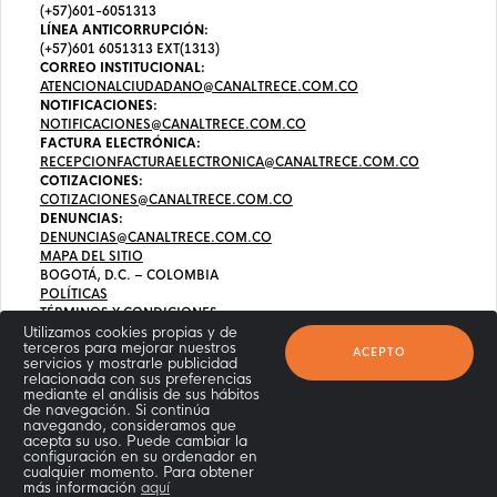
(+57)601-6051313
LÍNEA ANTICORRUPCIÓN:
(+57)601 6051313 EXT(1313)
CORREO INSTITUCIONAL:
ATENCIONALCIUDADANO@CANALTRECE.COM.CO
NOTIFICACIONES:
NOTIFICACIONES@CANALTRECE.COM.CO
FACTURA ELECTRÓNICA:
RECEPCIONFACTURAELECTRONICA@CANALTRECE.COM.CO
COTIZACIONES:
COTIZACIONES@CANALTRECE.COM.CO
DENUNCIAS:
DENUNCIAS@CANALTRECE.COM.CO
MAPA DEL SITIO
BOGOTÁ, D.C. – COLOMBIA
POLÍTICAS
TÉRMINOS Y CONDICIONES
Utilizamos cookies propias y de
terceros para mejorar nuestros
ACEPTO
servicios y mostrarle publicidad
relacionada con sus preferencias
mediante el análisis de sus hábitos
de navegación. Si continúa
navegando, consideramos que
acepta su uso. Puede cambiar la
configuración en su ordenador en
cualquier momento. Para obtener
más información
aquí