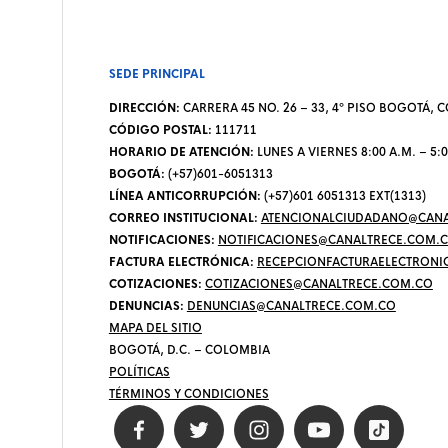
SEDE PRINCIPAL
DIRECCIÓN:
CARRERA 45 NO. 26 – 33, 4º PISO BOGOTÁ,
CÓDIGO POSTAL:
111711
HORARIO DE ATENCIÓN:
LUNES A VIERNES 8:00 A.M. – 5:0
BOGOTÁ:
(+57)601-6051313
LÍNEA ANTICORRUPCIÓN:
(+57)601 6051313 EXT(1313)
CORREO INSTITUCIONAL:
ATENCIONALCIUDADANO@CANA
NOTIFICACIONES:
NOTIFICACIONES@CANALTRECE.COM.
FACTURA ELECTRÓNICA:
RECEPCIONFACTURAELECTRONI
COTIZACIONES:
COTIZACIONES@CANALTRECE.COM.CO
DENUNCIAS:
DENUNCIAS@CANALTRECE.COM.CO
MAPA DEL SITIO
BOGOTÁ, D.C. – COLOMBIA
POLÍTICAS
TÉRMINOS Y CONDICIONES