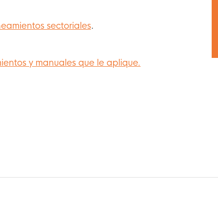
ineamientos sectoriales
.
ientos y manuales que le aplique.