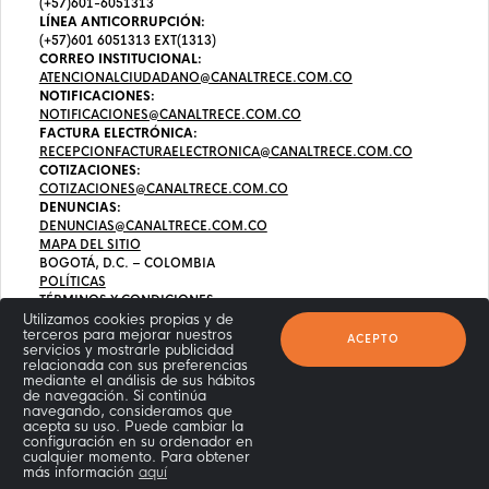
(+57)601-6051313
LÍNEA ANTICORRUPCIÓN:
(+57)601 6051313 EXT(1313)
CORREO INSTITUCIONAL:
ATENCIONALCIUDADANO@CANALTRECE.COM.CO
NOTIFICACIONES:
NOTIFICACIONES@CANALTRECE.COM.CO
FACTURA ELECTRÓNICA:
RECEPCIONFACTURAELECTRONICA@CANALTRECE.COM.CO
COTIZACIONES:
COTIZACIONES@CANALTRECE.COM.CO
DENUNCIAS:
DENUNCIAS@CANALTRECE.COM.CO
MAPA DEL SITIO
BOGOTÁ, D.C. – COLOMBIA
POLÍTICAS
TÉRMINOS Y CONDICIONES
Utilizamos cookies propias y de
terceros para mejorar nuestros
ACEPTO
servicios y mostrarle publicidad
relacionada con sus preferencias
mediante el análisis de sus hábitos
de navegación. Si continúa
navegando, consideramos que
acepta su uso. Puede cambiar la
configuración en su ordenador en
cualquier momento. Para obtener
más información
aquí