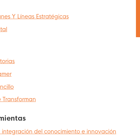
lanes Y Líneas Estratégicas
tal
s
torias
amer
ncillo
 Transforman
mientas
 integración del conocimiento e innovación