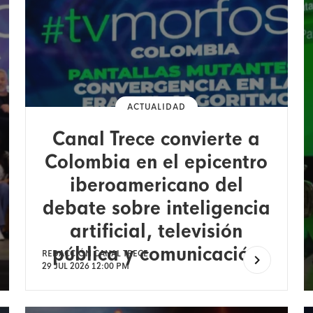
ACTUALIDAD
Canal Trece convierte a
Colombia en el epicentro
iberoamericano del
debate sobre inteligencia
artificial, televisión
pública y comunicación
REDACCIÓN CANAL TRECE
29 JUL 2026 12:00 PM