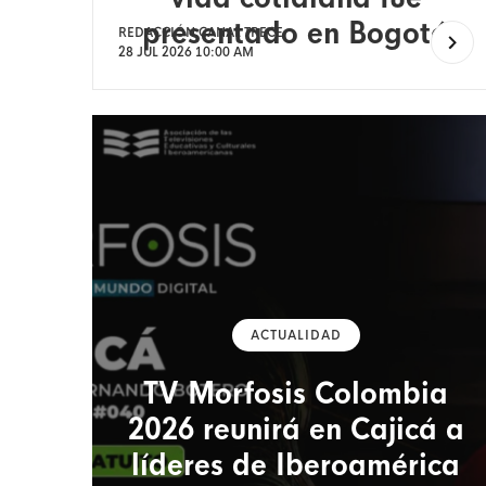
presentado en Bogotá
REDACCIÓN CANAL TRECE
28 JUL 2026 10:00 AM
ACTUALIDAD
TV Morfosis Colombia
2026 reunirá en Cajicá a
líderes de Iberoamérica