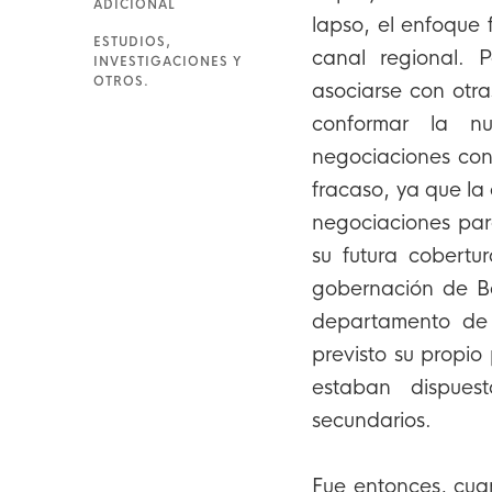
ADICIONAL
lapso, el enfoque
ESTUDIOS,
canal regional.
INVESTIGACIONES Y
OTROS.
asociarse con otr
conformar la n
negociaciones con
fracaso, ya que l
negociaciones par
su futura cobertu
gobernación de Bo
departamento de 
previsto su propio
estaban dispues
secundarios.
Fue entonces, cuan