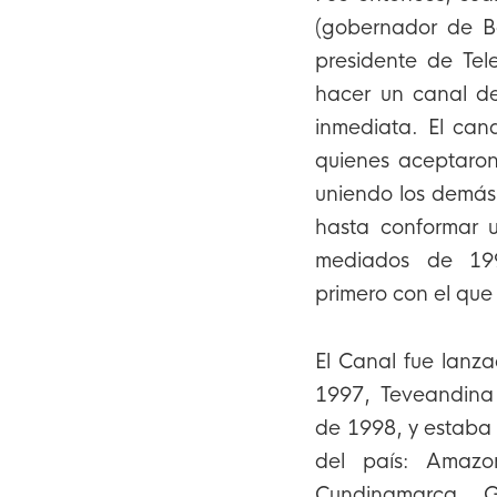
(gobernador de B
presidente de Tel
hacer un canal de 
inmediata. El can
quienes aceptaron
uniendo los demás
hasta conformar u
mediados de 199
primero con el que
El Canal fue lanz
1997, Teveandina 
de 1998,​ y estaba
del país: Amazo
Cundinamarca, G