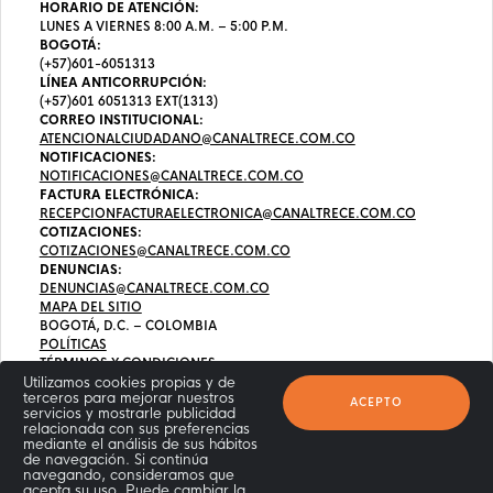
HORARIO DE ATENCIÓN:
LUNES A VIERNES 8:00 A.M. – 5:00 P.M.
BOGOTÁ:
(+57)601-6051313
LÍNEA ANTICORRUPCIÓN:
(+57)601 6051313 EXT(1313)
CORREO INSTITUCIONAL:
ATENCIONALCIUDADANO@CANALTRECE.COM.CO
NOTIFICACIONES:
NOTIFICACIONES@CANALTRECE.COM.CO
FACTURA ELECTRÓNICA:
RECEPCIONFACTURAELECTRONICA@CANALTRECE.COM.CO
COTIZACIONES:
COTIZACIONES@CANALTRECE.COM.CO
DENUNCIAS:
DENUNCIAS@CANALTRECE.COM.CO
MAPA DEL SITIO
BOGOTÁ, D.C. – COLOMBIA
POLÍTICAS
TÉRMINOS Y CONDICIONES
Utilizamos cookies propias y de
terceros para mejorar nuestros
ACEPTO
servicios y mostrarle publicidad
relacionada con sus preferencias
mediante el análisis de sus hábitos
de navegación. Si continúa
navegando, consideramos que
acepta su uso. Puede cambiar la