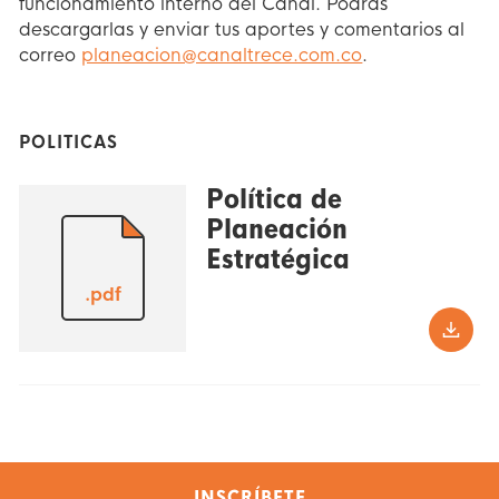
funcionamiento interno del Canal. Podrás
descargarlas y enviar tus aportes y comentarios al
correo
planeacion@canaltrece.com.co
.
POLITICAS
Política de
Planeación
Estratégica
.pdf
INSCRÍBETE