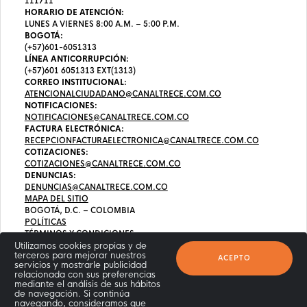
111711
HORARIO DE ATENCIÓN:
LUNES A VIERNES 8:00 A.M. – 5:00 P.M.
BOGOTÁ:
(+57)601-6051313
LÍNEA ANTICORRUPCIÓN:
(+57)601 6051313 EXT(1313)
CORREO INSTITUCIONAL:
ATENCIONALCIUDADANO@CANALTRECE.COM.CO
NOTIFICACIONES:
NOTIFICACIONES@CANALTRECE.COM.CO
FACTURA ELECTRÓNICA:
RECEPCIONFACTURAELECTRONICA@CANALTRECE.COM.CO
COTIZACIONES:
COTIZACIONES@CANALTRECE.COM.CO
DENUNCIAS:
DENUNCIAS@CANALTRECE.COM.CO
MAPA DEL SITIO
BOGOTÁ, D.C. – COLOMBIA
POLÍTICAS
TÉRMINOS Y CONDICIONES
Utilizamos cookies propias y de
terceros para mejorar nuestros
ACEPTO
servicios y mostrarle publicidad
relacionada con sus preferencias
mediante el análisis de sus hábitos
de navegación. Si continúa
navegando, consideramos que