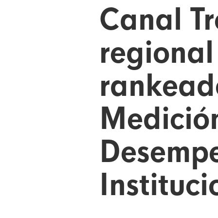
Canal Tr
regional
rankead
Medició
Desemp
Instituci