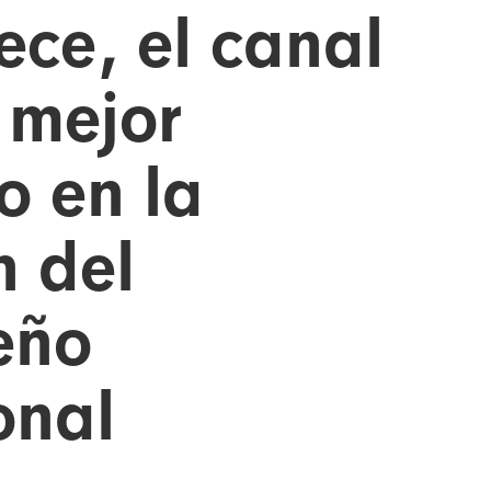
ece, el canal
 mejor
o en la
n del
eño
onal