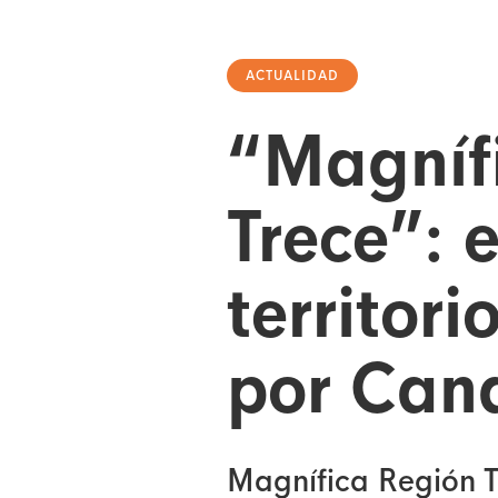
ACTUALIDAD
“Magníf
Trece”: 
territori
por Cana
Magnífica Región T