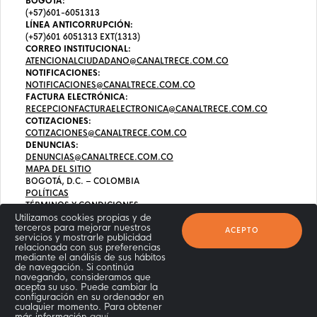
BOGOTÁ:
(+57)601-6051313
LÍNEA ANTICORRUPCIÓN:
(+57)601 6051313 EXT(1313)
CORREO INSTITUCIONAL:
ATENCIONALCIUDADANO@CANALTRECE.COM.CO
NOTIFICACIONES:
NOTIFICACIONES@CANALTRECE.COM.CO
FACTURA ELECTRÓNICA:
RECEPCIONFACTURAELECTRONICA@CANALTRECE.COM.CO
COTIZACIONES:
COTIZACIONES@CANALTRECE.COM.CO
DENUNCIAS:
DENUNCIAS@CANALTRECE.COM.CO
MAPA DEL SITIO
BOGOTÁ, D.C. – COLOMBIA
POLÍTICAS
TÉRMINOS Y CONDICIONES
Utilizamos cookies propias y de
terceros para mejorar nuestros
ACEPTO
servicios y mostrarle publicidad
relacionada con sus preferencias
mediante el análisis de sus hábitos
de navegación. Si continúa
navegando, consideramos que
acepta su uso. Puede cambiar la
configuración en su ordenador en
cualquier momento. Para obtener