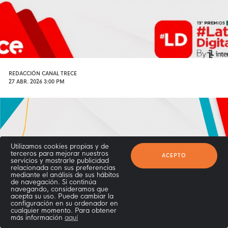
REDACCIÓN CANAL TRECE
27 ABR. 2026 3:00 PM
Utilizamos cookies propias y de
terceros para mejorar nuestros
ACEPTO
servicios y mostrarle publicidad
relacionada con sus preferencias
mediante el análisis de sus hábitos
de navegación. Si continúa
navegando, consideramos que
acepta su uso. Puede cambiar la
configuración en su ordenador en
cualquier momento. Para obtener
más información
aquí