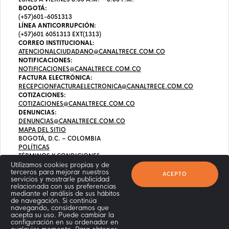
BOGOTÁ:
(+57)601-6051313
LÍNEA ANTICORRUPCIÓN:
(+57)601 6051313 EXT(1313)
CORREO INSTITUCIONAL:
ATENCIONALCIUDADANO@CANALTRECE.COM.CO
NOTIFICACIONES:
NOTIFICACIONES@CANALTRECE.COM.CO
FACTURA ELECTRÓNICA:
RECEPCIONFACTURAELECTRONICA@CANALTRECE.COM.CO
COTIZACIONES:
COTIZACIONES@CANALTRECE.COM.CO
DENUNCIAS:
DENUNCIAS@CANALTRECE.COM.CO
MAPA DEL SITIO
BOGOTÁ, D.C. – COLOMBIA
POLÍTICAS
TÉRMINOS Y CONDICIONES
Utilizamos cookies propias y de
terceros para mejorar nuestros
ACEPTO
servicios y mostrarle publicidad
relacionada con sus preferencias
mediante el análisis de sus hábitos
de navegación. Si continúa
navegando, consideramos que
acepta su uso. Puede cambiar la
configuración en su ordenador en